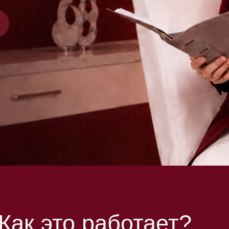
к это работает?
3 )
( 4 )
( 5 )
йдите
В разделе
«Рекламные
Делитесь ссылками
 из письма
предложения»
вы найдете
с клиентами,