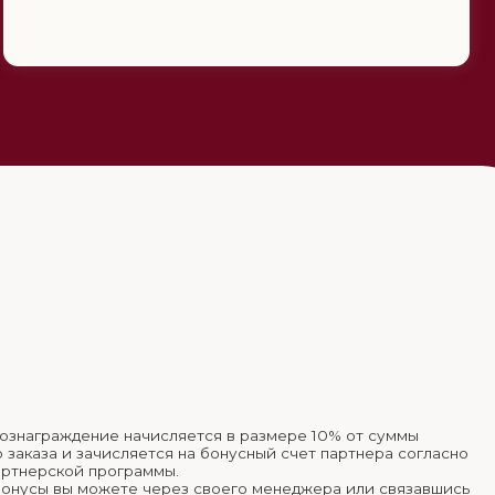
 начисляется в размере 10% от суммы
сляется на бонусный счет партнера согласно
граммы.
те через своего менеджера или связавшись
собом.
Профессиональной
косметики L'eau Claire