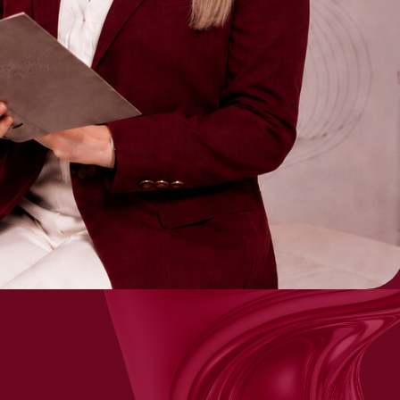
( 6 )
Получайте
10%
от суммы каждой