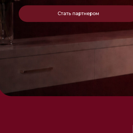
Ка
( 1 )
( 2 )
( 
Заполните форму
После регистрации на указанную
Пере
регистрации
электронную почту придет
по ссылке