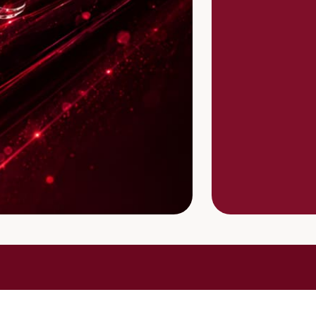
Меню:
Связаться с нами:
Документы:
+7 495 255 01 50
Об Академии
Политика обработки данных
info@belviso-online.ru
База знаний
Договор-оферта
+7 926 034 06 60
Преподаватели
Сведения об
образовательной
Очные семинары
организации
Отзывы