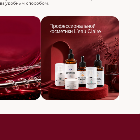
омендации
укцию и новые
мся с вами и поможем настроить