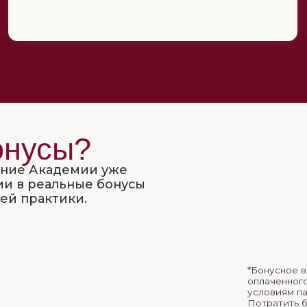
усы?
Академии уже
реальные бонусы
актики.
*Бонусное вознаграждение
оплаченного заказа и зачи
условиям партнерской про
Потратить бонусы вы може
с нами любым удобным спо
Продукции
Нитевых
Академии
имплантов