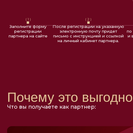
партнера на сайте
письмо с инструкцией и ссылкой
и войдите
на личный кабинет партнера.
каби
Почему это выгодно?
Что вы получаете как партнер:
10%
бонусами с каждой
продажи
Каждая рекомендация может помочь вам пройти новый курс,
нитевые импланты или профессиональную косметику L’eau Clai
дополнительных расходов из собственного бюджета